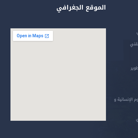
الموقع الجغرافي
تقني
طوير
م الإنسانية و
ي