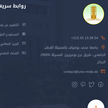
روابط سريع
التعليم عن بعد
المستودع المؤسس
213.35.13.38.54+
البريد المهني
جامعة محمد بوضياف بالمسيلة القطب
الفضاء الرقمي
الجامعي، طريق برج بوعريريج، المسيلة 28000
الجزائر
contact@univ-msila.dz