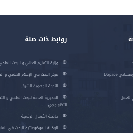
ة
روابط ذات صلة
وزارة التعليم العالي و البحث العلمي
اتي DSpace
مركز البحث في الإعلام العلمي و ال
الندوة الجهوية للشرق
 للعمل
المديرية العامة للبحث العلمي و الت
التكنولوجي
حاضنة الأعمال الرقمية
الوكالة الموضوعاتية للبحث في العلو