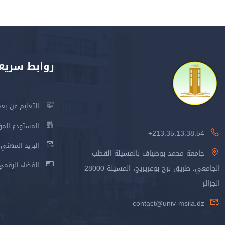
روابط سريع
التعليم عن بعد
المستودع المؤسس
213.35.13.38.54+
البريد المهني
جامعة محمد بوضياف بالمسيلة القطب
الفضاء الرقمي
الجامعي، طريق برج بوعريريج، المسيلة 28000
الجزائر
contact@univ-msila.dz