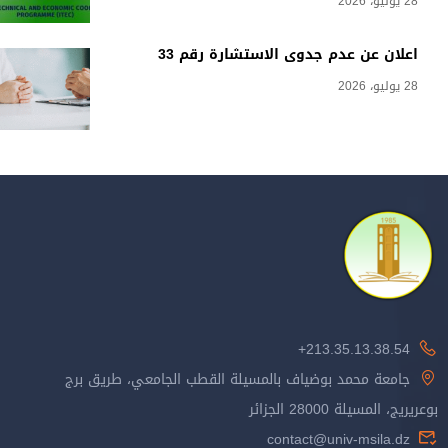
28 يوليو، 2026
اعلان عن عدم جدوى الاستشارة رقم 33
28 يوليو، 2026
213.35.13.38.54+
جامعة محمد بوضياف بالمسيلة القطب الجامعي، طريق برج
بوعريريج، المسيلة 28000 الجزائر
contact@univ-msila.dz