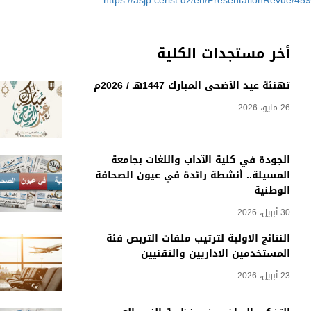
https://asjp.cerist.dz/en/PresentationRevue/459
أخر مستجدات الكلية
تهنئة عيد الأضحى المبارك 1447هـ / 2026م
26 مايو، 2026
الجودة في كلية الآداب واللغات بجامعة
المسيلة.. أنشطة رائدة في عيون الصحافة
الوطنية
30 أبريل، 2026
النتائج الاولية لترتيب ملفات التربص فئة
المستخدمين الاداريين والتقنيين
23 أبريل، 2026