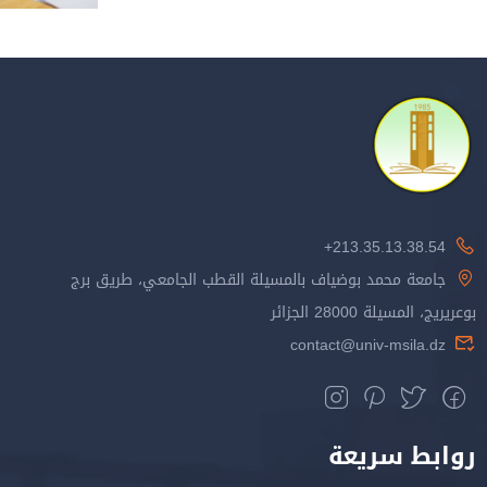
213.35.13.38.54+
جامعة محمد بوضياف بالمسيلة القطب الجامعي، طريق برج
بوعريريج، المسيلة 28000 الجزائر
contact@univ-msila.dz
روابط سريعة