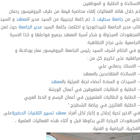
الاساتذة و الطلبة و الموظفين.
تم خلال هاته الفعاليات إلقاء محاضرة قيمة من طرف البروفيسور رحمان
علي من
جامعة سطيف 1،
ثم كلمة ترحيبية من السيد مدير ال
معهد
و السيد
نائب مدير الجامعة للبيداغوجيا و اختتمت بكلمة السيد
مدير الجامعة
حيث ثمن
المجهودات المبذولة و شكر أسرة المعهد بجميع فواعلها و كذا الاسرة
الجامعية على نجاح التظاهرة.
و في الختام أشرف السيد رئيس الجامعة البروفيسور عمار بودلاعة و
مرافقيه على تكريم كل من :
– الاستاذ رحماني علي
– الاساتذة المتقاعدين بالمعهد
– السيدات و السادة أعضاء لجنة المرئية بال
معهد
– الطلبة و الطالبات المتفوقين في أعمال الورشة
– الطلبة و الطالبات المتميزين في أعمال الرسم و الخط العربي
– الطلبة الفائزين في رياضة الشطرنج.”
في الاخير تحية إجلال و إكبار لكل أفراد
معهد تسيير التقنيات الحضرية
على
المجهودات الجبارة التي بذلوها قبل و أثتاء هذه الفعاليات العلمية ،
الفكرية، الرياضية و الفنية.