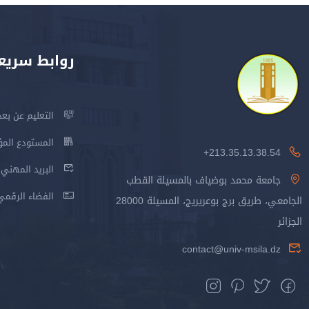
روابط سريع
التعليم عن بعد
المستودع المؤسس
213.35.13.38.54+
البريد المهني
جامعة محمد بوضياف بالمسيلة القطب
الفضاء الرقمي
الجامعي، طريق برج بوعريريج، المسيلة 28000
الجزائر
contact@univ-msila.dz