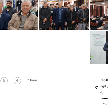
للجنة
Share:
ى الوطني
كلية
شفير
عات