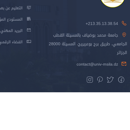
التعليم عن بعد
المستودع المؤسس
213.35.13.38.54+
البريد المهني
جامعة محمد بوضياف بالمسيلة القطب
الفضاء الرقمي
الجامعي، طريق برج بوعريريج، المسيلة 28000
الجزائر
contact@univ-msila.dz
جميع الحقوق محفوظة جامعة المسيلة - 2024