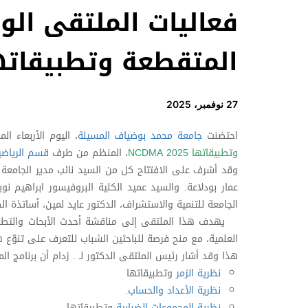
فعاليات الملتقى الو
المتقطعة وتطبيقاتها MA 2025
27 نوفمبر، 2025
احتضنت
جامعة محمد بوضياف المسيلة
، اليوم الأربعاء الموافق ل26 
وتطبيقاتها NCDMA 2025
، المنظم من طرف
قسم الرياضي
وقد أشرف على الافتتاح كل من السيد نائب مدير الجامعة ل
عمار بودلاعة. والسيد عميد الكلية البروفيسور ابراهيم 
الجامعة للتنمية والاستشراف، الدكتور عايد لمين، أساتذة ا
يهدف هذا الملتقى إلى مناقشة أحدث الأبحاث والتط
العلمية، مع منح فرصة للباحثين الشباب للتعرف على تنوّع
هذا وقد أشار رئيس الملتقى الدكتور لـ . زدام أن برنامج 
نظرية الزمر
وتطبيقاتها
نظرية الأعداد والحساب
.
نظرية المجموعات الضبابية
وتطبيقاتها.