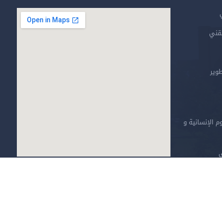
تقني
طوير
م الإنسانية و
ي
خارطة الموقع