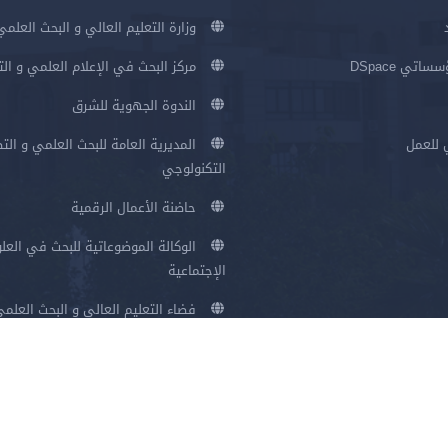
وزارة التعليم العالي و البحث العلمي
اتي DSpace
مركز البحث في الإعلام العلمي و ال
الندوة الجهوية للشرق
 للعمل
المديرية العامة للبحث العلمي و الت
التكنولوجي
حاضنة الأعمال الرقمية
الوكالة الموضوعاتية للبحث في العلو
الإجتماعية
فضاء التعليم العالي و البحث العلم
سياسة الخصوصية
شروط الاستخدام