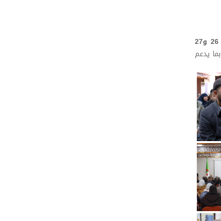
26 و27
بما يدعم