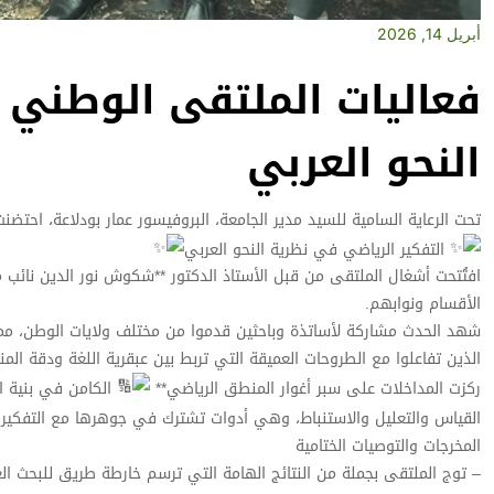
أبريل 14, 2026
فعاليات الملتقى الوطني :
النحو العربي
تحت الرعاية السامية للسيد مدير الجامعة، البروفيسور عمار بودلاعة، احتضن
التفكير الرياضي في نظرية النحو العربي
افتُتحت أشغال الملتقى من قبل الأستاذ الدكتور **شكوش نور الدين نائب مد
الأقسام ونوابهم.
شهد الحدث مشاركة لأساتذة وباحثين قدموا من مختلف ولايات الوطن، مما 
الذين تفاعلوا مع الطروحات العميقة التي تربط بين عبقرية اللغة ودقة الم
ركزت المداخلات على سبر أغوار المنطق الرياضي**
الكامن في بنية ال
القياس والتعليل والاستنباط، وهي أدوات تشترك في جوهرها مع التفكير
المخرجات والتوصيات الختامية
– توج الملتقى بجملة من النتائج الهامة التي ترسم خارطة طريق للبحث ال