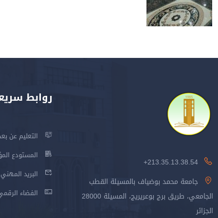
روابط سريع
التعليم عن بعد
المستودع المؤسس
213.35.13.38.54+
البريد المهني
جامعة محمد بوضياف بالمسيلة القطب
الفضاء الرقمي
الجامعي، طريق برج بوعريريج، المسيلة 28000
الجزائر