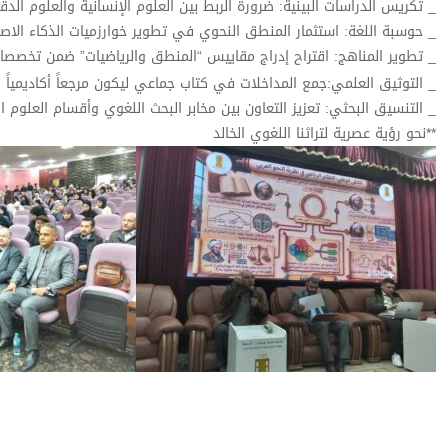
_ تكريس الدراسات البينية: ضرورة الربط بين العلوم الإنسانية والعلوم الد
_ حوسبة اللغة: استثمار المنطق النحوي في تطوير خوارزميات الذكاء الاصطن
_ تطوير المناهج: اقتراح إدراج مقاييس “المنطق والرياضيات” ضمن تخصصات ا
_ التوثيق العلمي:جمع المداخلات في كتاب جماعي ليكون مرجعاً أكاديمياً ل
_ التنسيق البحثي: تعزيز التعاون بين مخابر البحث اللغوي وأقسام العلوم 
**نحو رؤية عصرية لتراثنا اللغوي الخالد