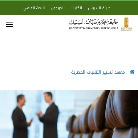
هيئة التدريس
الكليات
الخريجون
البحث العلمي
معهد تسيير التقنيات الحضرية