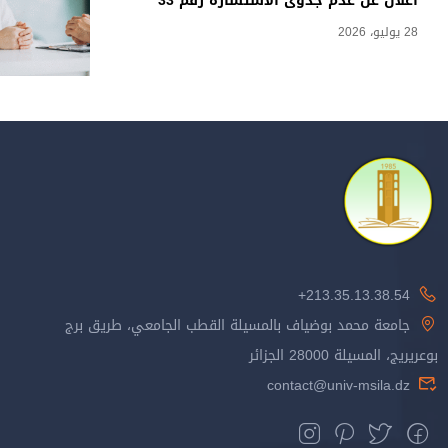
اعلان عن عدم جدوى الاستشارة رقم 33
28 يوليو، 2026
213.35.13.38.54+
جامعة محمد بوضياف بالمسيلة القطب الجامعي، طريق برج
بوعريريج، المسيلة 28000 الجزائر
contact@univ-msila.dz