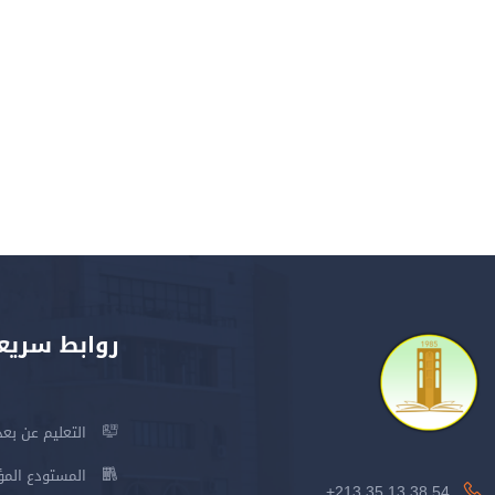
روابط سريع
التعليم عن بعد
المستودع المؤسس
213.35.13.38.54+