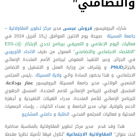
والتضامني”
شارك البروفيسور
قروش عيسى
مدير
مركز تطوير المقاولاتية
–
جامعة المسيلة
صبيحة يوم الاثنين الموافق ل15 أفريل 2024 في
فعاليات اليوم الاعلامي و التعريفي ببرنامج تحدي الإبتكار -إإت-ESS
“الاقتصاد الاجتماعي والتضامني”
الممول من طرف
الاتحاد الأوروبي
في الجزائر، وعبر التنفيذ المفوض لبرنامج الأمم المتحدة الإنمائي
بالجزائر
PNUD
، و بإشراف من وزارة العمل و التشغيل و التضامن
الاجتماعي، و هذا بحضور السادة والي
ولاية المسيلة
، ،رئيس المجلس
الشعبي الولائي، مدير جامعة المسيلة البروفيسور
عمار بودلاعة
،
المتسق الوطني للبرنامج الإنمائي للامم المتحدة، المنسق الجهوي
للبرنامج الإنمائي للأمم المتحدة، مدراء الهيئات التنفيذية و أجهزة
الدعم بالولاية، نواب مدير الجامعة و عمداء الكليات ، رؤساء الجمعيات
المحلية و فعاليات المجتمع المدني،
الطلبة
و
حاملي المشاريع
.
هذا وقد قدم مدير مركز تطوير المقاولاتية بالمناسبة محاضرة
تحت عنوان”
المقاولاتية الاجتماعية
“تناول فيها تأصيلا نظريا مفصلا