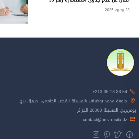
اعلان عن عدم جدوى الاستشارة رقم 33
28 يوليو، 2026
213.35.13.38.54+
جامعة محمد بوضياف بالمسيلة القطب الجامعي، طريق برج
بوعريريج، المسيلة 28000 الجزائر
contact@univ-msila.dz