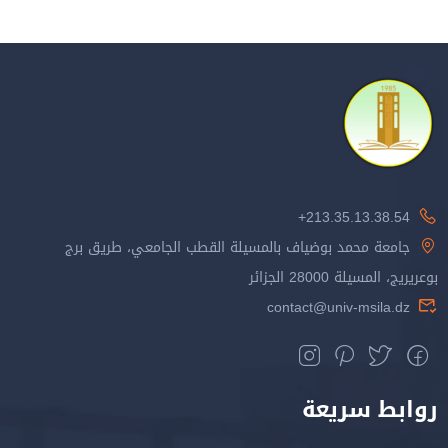
213.35.13.38.54+
جامعة محمد بوضياف بالمسيلة القطب الجامعي، طريق برج
بوعريريج، المسيلة 28000 الجزائر
contact@univ-msila.dz
روابط سريعة