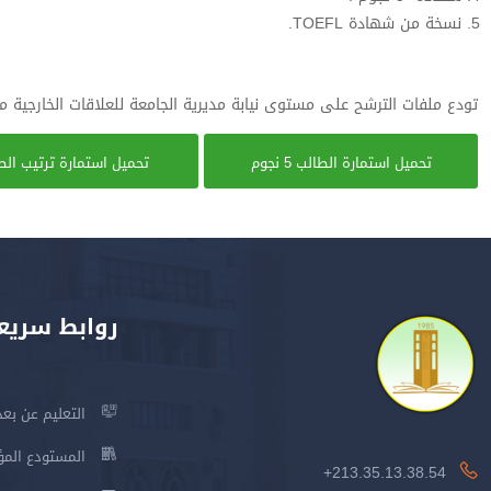
نسخة من شهادة TOEFL.
تودع ملفات الترشح على مستوى نيابة مديرية الجامعة للعلاقات الخارجية مكتب رقم 26 في أجل أقصاه 2
تحميل استمارة الطالب 5 نجوم
تحميل استمارة ترتيب الط
روابط سريع
التعليم عن بعد
المستودع المؤسس
213.35.13.38.54+