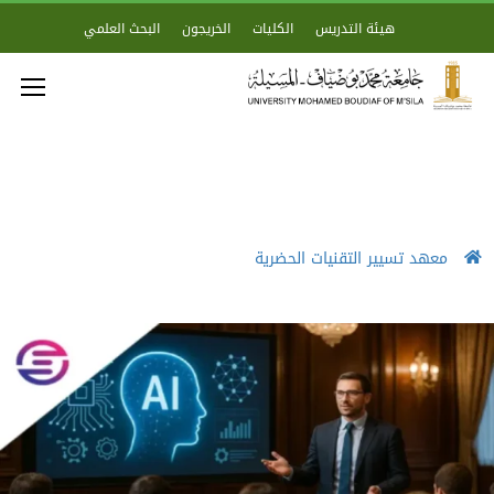
هيئة التدريس
الكليات
الخريجون
البحث العلمي
معهد تسيير التقنيات الحضرية