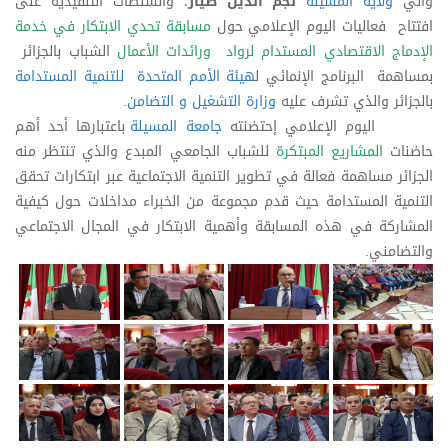
والي
ولاية المسيلة
نجم الدين طيار
؛ والسلطات التنفيذية على
افتتاح فعاليات اليوم الإعلامي حول
مسابقة تحدي الابتكار في خدمة
الإدماج الاقتصادي المستدام لرواد ورائدات الأعمال
الشباب بالجزائر
بمساهمة البرنامج الإنمائي ل
هيئة الأمم المتحدة للتنمية المستدامة
بالجزائر والذي تشرف عليه
وزارة التشغيل و التضامن
.
اليوم الإعلامي إحتضنته
جامعة المسيلة
باعتبارها أحد أهم
حاضنات
المشاريع المبتكرة
للشباب الجامعي المبدع والذي تنتظر منه
الجزائر مساهمة فعالة في تطوير التنمية الاجتماعية عبر ابتكارات تحقق
التنمية المستدامة حيث قدم مجموعة من الخبراء مداخلات حول كيفية
المشاركة في هذه المسابقة وأهمية الابتكار في المجال الاجتماعي
والتضامني.