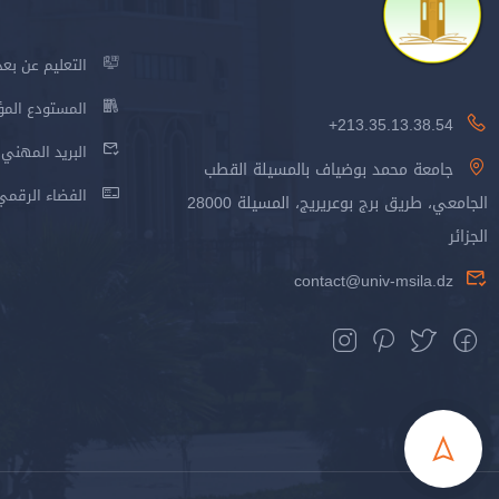
التعليم عن بعد
المستودع المؤسس
213.35.13.38.54+
البريد المهني
جامعة محمد بوضياف بالمسيلة القطب
الفضاء الرقمي
الجامعي، طريق برج بوعريريج، المسيلة 28000
الجزائر
contact@univ-msila.dz