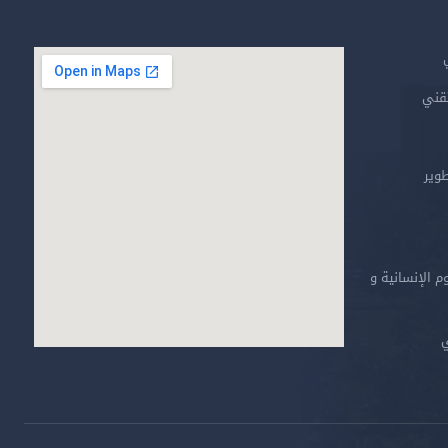
تقني
طوير
م الإنسانية و
ي