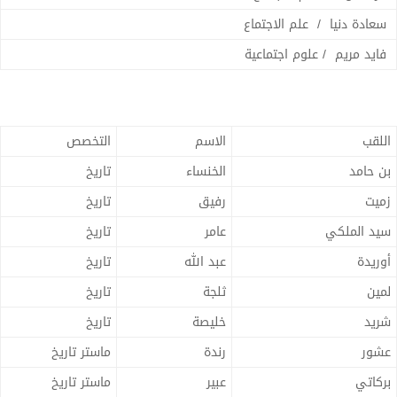
سعادة دنيا / علم الاجتماع
فايد مريم / علوم اجتماعية
اللقب
الاسم
التخصص
بن حامد
الخنساء
تاريخ
زميت
رفيق
تاريخ
سيد الملكي
عامر
تاريخ
أوريدة
عبد الله
تاريخ
لمين
ثلجة
تاريخ
شريد
خليصة
تاريخ
عشور
رندة
ماستر تاريخ
بركاتي
عبير
ماستر تاريخ