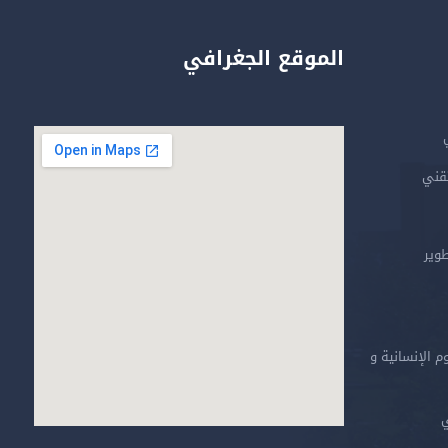
الموقع الجغرافي
تقني
طوير
م الإنسانية و
ي