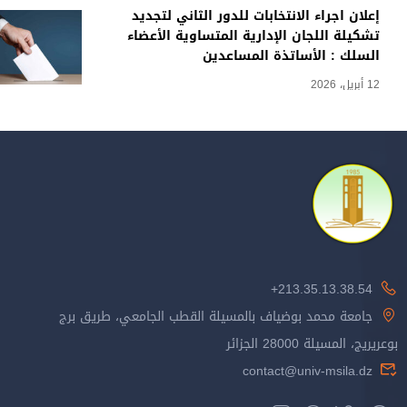
إعلان اجراء الانتخابات للدور الثاني لتجديد
تشكيلة اللجان الإدارية المتساوية الأعضاء
السلك : الأساتذة المساعدين
12 أبريل، 2026
213.35.13.38.54+
جامعة محمد بوضياف بالمسيلة القطب الجامعي، طريق برج
بوعريريج، المسيلة 28000 الجزائر
contact@univ-msila.dz