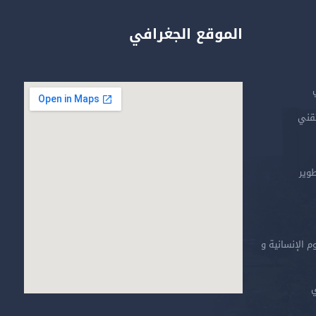
الموقع الجغرافي
تقني
طوير
م الإنسانية و
ي