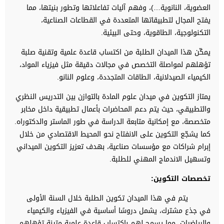
العضوية، النانوية…)، وفهم آليات تفاعلاتها وتطور بنيتها، مما
يفتح المجال لتطبيقاتها المتعددة في القطاعات الصناعية،
التكنولوجية، الطاقوية، وحتى البيئية.
يمكّن هذا الميدان الطلبة من اكتساب قاعدة علمية وتقنية صلبة
تؤهلهم لمواصلة التخصص في مجالات دقيقة مثل فيزياء المواد،
الكيمياء الصيدلانية، الطاقات المتجددة، وعلوم النانو.
يمتاز التكوين في ميدان علوم المادة بالتوازن بين التدريس النظري
والتطبيقي، حيث يتم دعم المحاضرات بأعمال تطبيقية داخل مخابر
متخصصة، مع إمكانية متابعة الدراسة في طور الماستر والدكتوراه.
كما يشجّع التكوين على الانفتاح نحو المحيط الاقتصادي من خلال
إبرام شراكات مع مؤسسات صناعية، بهدف تعزيز التكوين الميداني
وتسهيل الاندماج المهني للطلبة.
تخصصات التكوين:
يتم في هذا الميدان تكوين الطلبة خلال السنة الأولى
في جذع مشترك، يشمل دروسًا أساسية في الفيزياء والكيمياء
والرياضيات، مما يسمح لهم باكتساب قاعدة علمية متينة تؤهلهم