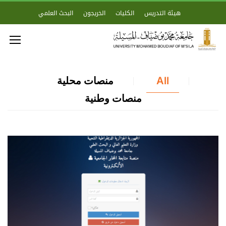
هيئة التدريس
الكليات
الخريجون
البحث العلمي
All
منصات محلية
منصات وطنية