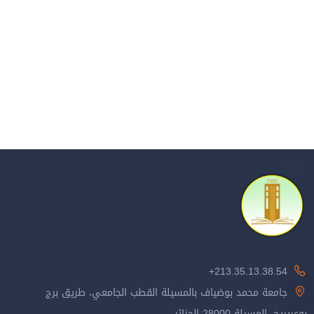
213.35.13.38.54+
جامعة محمد بوضياف بالمسيلة القطب الجامعي، طريق برج
بوعريريج، المسيلة 28000 الجزائر