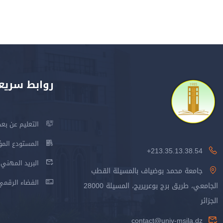
روابط سريع
التعليم عن بعد
المستودع المؤسس
213.35.13.38.54+
البريد المهني
جامعة محمد بوضياف بالمسيلة القطب
الفضاء الرقمي
الجامعي، طريق برج بوعريريج، المسيلة 28000
الجزائر
contact@univ-msila.dz