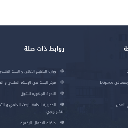
ة
روابط ذات صلة
وزارة التعليم العالي و البحث العلمي
اتي DSpace
مركز البحث في الإعلام العلمي و ال
الندوة الجهوية للشرق
 للعمل
المديرية العامة للبحث العلمي و الت
التكنولوجي
حاضنة الأعمال الرقمية