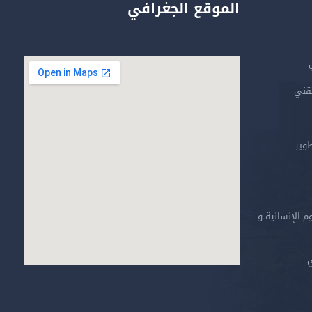
الموقع الجغرافي
تقني
طوير
م الإنسانية و
ي