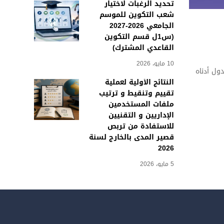
تحديد الرغبات لاختيار
شعب التكوين للموسم
الجامعي 2026-2027
(س1ل قسم التكوين
القاعدي المشترك)
10 مايو، 2026
النتائج الأولية لعملية
تقييم وتنقيط و ترتيب
ملفات المستخدمين
الإداريين و التقنيين
للاستفادة من تربص
قصير المدى بالخارج لسنة
2026
5 مايو، 2026