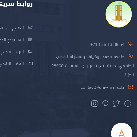
روابط سريع
التعليم عن بعد
المستودع المؤسس
213.35.13.38.54+
البريد المهني
جامعة محمد بوضياف بالمسيلة القطب
الفضاء الرقمي
الجامعي، طريق برج بوعريريج، المسيلة 28000
الجزائر
contact@univ-msila.dz