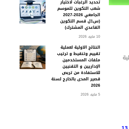
تحديد الرغبات لاختيار
شعب التكوين للموسم
الجامعي 2026-2027
(س1ل قسم التكوين
القاعدي المشترك)
10 مايو، 2026
النتائج الأولية لعملية
تقييم وتنقيط و ترتيب
ية
ملفات المستخدمين
الإداريين و التقنيين
للاستفادة من تربص
قصير المدى بالخارج لسنة
2026
5 مايو، 2026
السبت 13