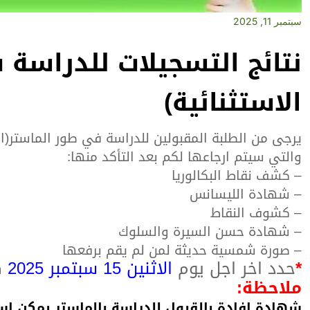
سبتمبر 11, 2025
نتائج التسجيلات للدراسة 
الاستثنائية)
يرجى من الطلبة المقبولين للدراسة في طور الماستر(السن
والتي سيتم ارجاعها لكم بعد التأكد منها:
– كشف نقاط البكالوريا
– شهادة الليسانس
– كشوف النقاط
– شهادة حسن السيرة والسلوك
– صورة شمسية حديثة لمن لم يقم برفعها
*
حدد اخر اجل يوم
الاثنين 15 سبتمبر 2025
ك
ملاحظة:
شهادة إفادة بالقبول للدراسة بالماستر يمكن اس