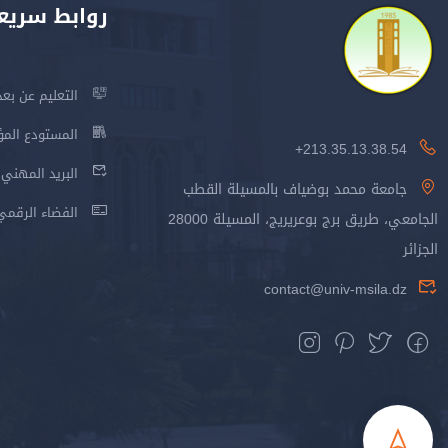
روابط سريع
التعليم عن بعد
المستودع المؤسس
213.35.13.38.54+
البريد المهني
جامعة محمد بوضياف بالمسيلة القطب
الفضاء الرقمي
الجامعي، طريق برج بوعريريج، المسيلة 28000
الجزائر
contact@univ-msila.dz