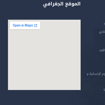
الموقع الجغرافي
تقني
طوير
م الإنسانية و
ي