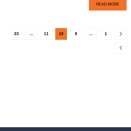
READ MORE
23
…
11
10
9
…
1