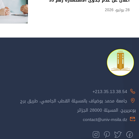
اعلان عن عدم جدوى الاستشارة رقم 33
28 يوليو، 2026
213.35.13.38.54+
جامعة محمد بوضياف بالمسيلة القطب الجامعي، طريق برج
بوعريريج، المسيلة 28000 الجزائر
contact@univ-msila.dz