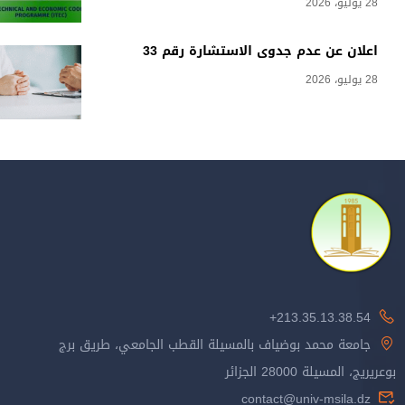
28 يوليو، 2026
اعلان عن عدم جدوى الاستشارة رقم 33
28 يوليو، 2026
213.35.13.38.54+
جامعة محمد بوضياف بالمسيلة القطب الجامعي، طريق برج
بوعريريج، المسيلة 28000 الجزائر
contact@univ-msila.dz