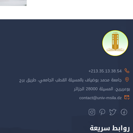
213.35.13.38.54+
جامعة محمد بوضياف بالمسيلة القطب الجامعي، طريق برج
بوعريريج، المسيلة 28000 الجزائر
contact@univ-msila.dz
روابط سريعة