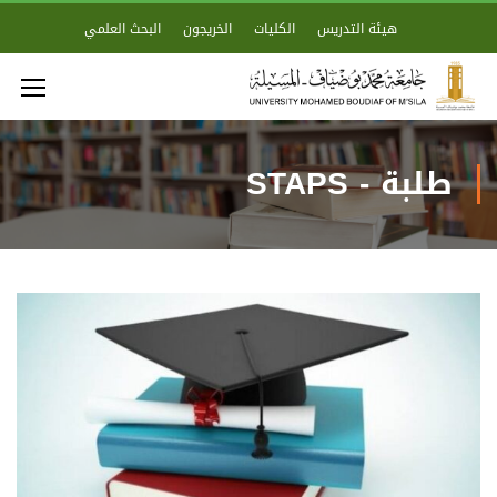
هيئة التدريس
الكليات
الخريجون
البحث العلمي
طلبة - STAPS