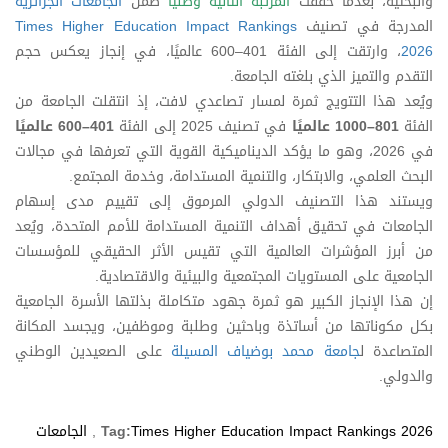
والبحثية، بعدما حققت
المرتبة الثانية وطنيًا
ضمن
الجامعات الجزائرية
المدرجة في تصنيف
Times Higher Education Impact Rankings
2026
، وارتقت إلى الفئة 401–600 عالميًا، في إنجاز يعكس حجم
التقدم والتميز الذي بلغته الجامعة.
ويُعد هذا التتويج ثمرة لمسار تصاعدي لافت، إذ انتقلت الجامعة من
الفئة
801–1000 عالميًا
في تصنيف 2025 إلى الفئة
401–600 عالميًا
في 2026، وهو ما يؤكد الديناميكية القوية التي تعرفها في مجالات
البحث العلمي، والابتكار، والتنمية المستدامة، وخدمة المجتمع.
ويستند هذا التصنيف الدولي المرموق إلى تقييم مدى إسهام
الجامعات في تحقيق أهداف التنمية المستدامة للأمم المتحدة، ويُعد
من أبرز المؤشرات العالمية التي تقيس الأثر الحقيقي للمؤسسات
الجامعية على المستويات المجتمعية والبيئية والاقتصادية.
إن هذا الإنجاز الكبير هو ثمرة جهود متكاملة بذلتها الأسرة الجامعية
بكل مكوناتها من أساتذة وباحثين وطلبة وموظفين، ويجسد المكانة
المتصاعدة ل
جامعة محمد بوضياف المسيلة
على الصعيدين الوطني
والدولي.
Times Higher Education Impact Rankings 2026
Tag:
,
الجامعات