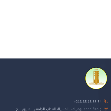
213.35.13.38.54+
جامعة محمد بوضياف بالمسيلة القطب الجامعي، طريق برج