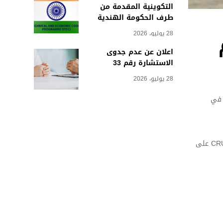
التكوينية المقدمة من
طرف الحكومة الهندية
28 يوليو، 2026
اعلان عن عدم جدوى
الاستشارة رقم 33
28 يوليو، 2026
 في
لذا، نرجو منكم ترشيح طالب واحد (1) من كل مؤسسة تعليمية بحلول 14 افريل 2026، ليتسنى لنا ترتيب الطلبات. يجب تقديم الطلبات عبر منصة CRUEST على