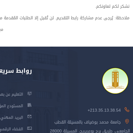
نشكر لكم تعاونكم.
ملاحظة: يُرجى عدم مشاركة رابط التقديم. لن تُقبل إلا الطلبات المُقدمة 
مع
روابط سريع
التعليم عن بعد
المستودع المؤسس
213.35.13.38.54+
البريد المهني
جامعة محمد بوضياف بالمسيلة القطب
الفضاء الرقمي
الجامعي، طريق برج بوعريريج، المسيلة 28000