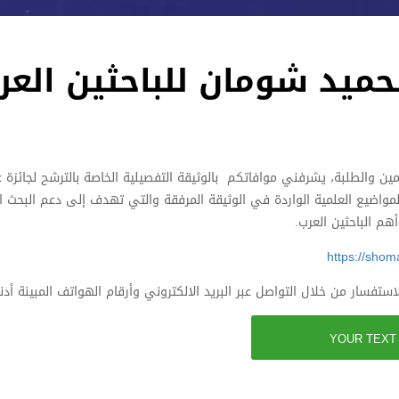
حميد شومان للباحثين العر
مين والطلبة، يشرفني موافاتكم بالوثيقة التفصيلية الخاصة بالترشح لجائزة ع
لعام 2026. تَخُصٌّ الجائزة الحقول والمواضيع العلمية الواردة في الوثيقة المرفقة والتي تهدف إلى دعم الب
م الباحثين العرب.
https://shom
استفسار من خلال التواصل عبر البريد الالكتروني وأرقام الهواتف المبينة أدنا
YOUR TEXT