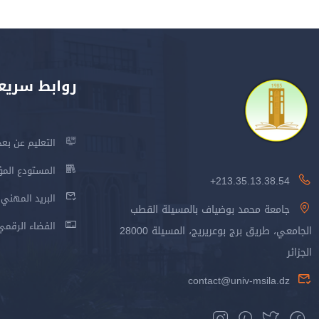
روابط سريع
التعليم عن بعد
المستودع المؤسس
213.35.13.38.54+
البريد المهني
جامعة محمد بوضياف بالمسيلة القطب
الفضاء الرقمي
الجامعي، طريق برج بوعريريج، المسيلة 28000
الجزائر
contact@univ-msila.dz