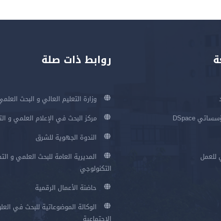
ة
روابط ذات صلة
وزارة التعليم العالي و البحث العلمي
اتي DSpace
مركز البحث في الإعلام العلمي و ال
الندوة الجهوية للشرق
 للعمل
المديرية العامة للبحث العلمي و الت
التكنولوجي
حاضنة الأعمال الرقمية
الوكالة الموضوعاتية للبحث في العلو
الإجتماعية