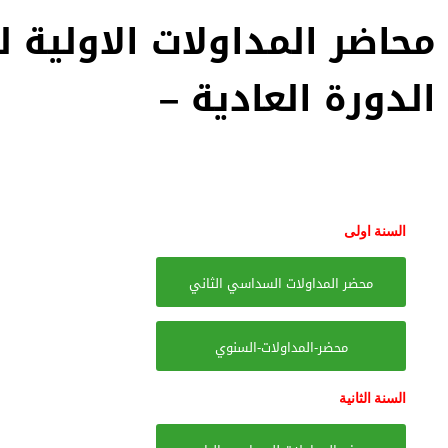
الدورة العادية –
قسم ادارة مشاريع الب
السنة اولى
محضر المداولات السداسي الثاني
محضر-المداولات-السنوي
السنة الثانية