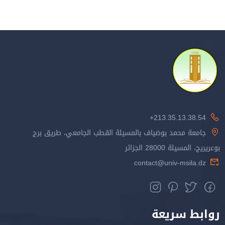
213.35.13.38.54+
جامعة محمد بوضياف بالمسيلة القطب الجامعي، طريق برج
بوعريريج، المسيلة 28000 الجزائر
contact@univ-msila.dz
روابط سريعة