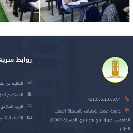
روابط سريع
التعليم عن بعد
المستودع المؤسس
213.35.13.38.54+
البريد المهني
جامعة محمد بوضياف بالمسيلة القطب
الفضاء الرقمي
الجامعي، طريق برج بوعريريج، المسيلة 28000
الجزائر