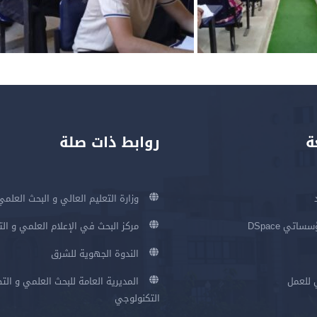
ة
روابط ذات صلة
وزارة التعليم العالي و البحث العلمي
اتي DSpace
مركز البحث في الإعلام العلمي و ال
الندوة الجهوية للشرق
 للعمل
المديرية العامة للبحث العلمي و الت
التكنولوجي