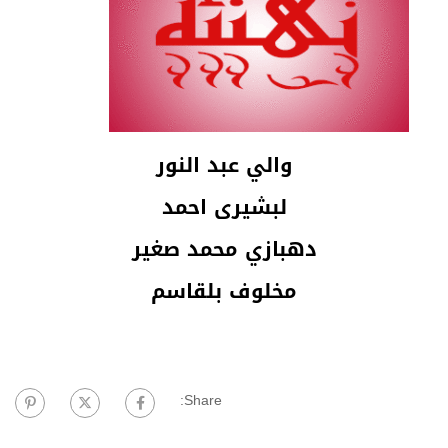
والي عبد النور
لبشيرى احمد
دهبازي محمد صغير
مخلوف بلقاسم
Share: