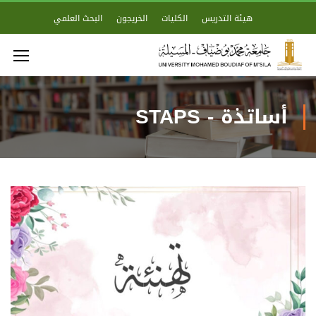
هيئة التدريس
الكليات
الخريجون
البحث العلمي
أساتذة - STAPS