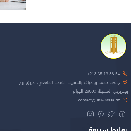
213.35.13.38.54+
جامعة محمد بوضياف بالمسيلة القطب الجامعي، طريق برج
بوعريريج، المسيلة 28000 الجزائر
contact@univ-msila.dz
روابط سريعة