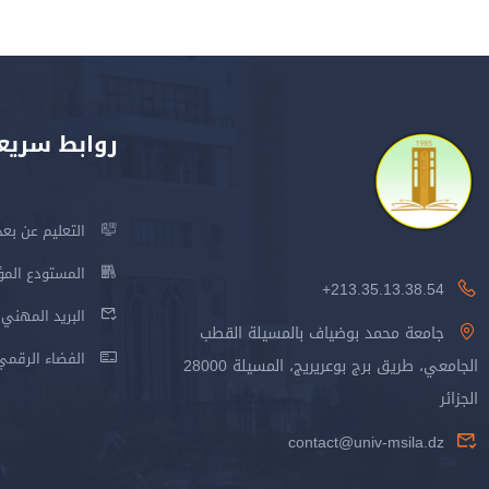
روابط سريع
التعليم عن بعد
المستودع المؤسس
213.35.13.38.54+
البريد المهني
جامعة محمد بوضياف بالمسيلة القطب
الفضاء الرقمي
الجامعي، طريق برج بوعريريج، المسيلة 28000
الجزائر
contact@univ-msila.dz