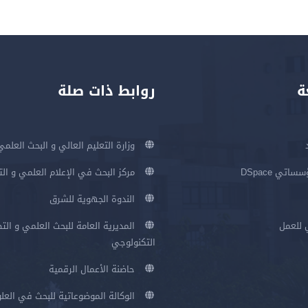
ة
روابط ذات صلة
وزارة التعليم العالي و البحث العلمي
اتي DSpace
مركز البحث في الإعلام العلمي و ال
الندوة الجهوية للشرق
 للعمل
المديرية العامة للبحث العلمي و الت
التكنولوجي
حاضنة الأعمال الرقمية
الوكالة الموضوعاتية للبحث في العلو