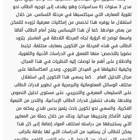
مدى 3 سنوات (6 سداسيات) وهو يهدف إلى توجيه الطالب نحو
تقوية المعارف التي سيكتسبها في مرحلة اللسانس، من خلال
استغلال ما يوفره هذا تخصص من إمكانيات معرفية تزوده للتمكن
من بعض موادها. كما أن هذا الليسانس يفتح أمام الطالب آفاقا
واسعة توضح له الرؤية تجاه المرحلة اللاحقة في الماستر. يتزود
الطالب في هذه المرحلة من التكوين بمعارف مختلفة، ترتبط
عضويا بالتخصص؛ منها التعمق في الدراسات الأدبية واللغوية،
والاطلاع على أهم ما توصلت إليه النظريات في هذا المجال،
وكيفية تطبيقها في الميدان التربوي، ومدى انعكاساتها على
مجال التحليل العام. كما يسعى هذا التكوين إلى استغلال
مختلف الوسائل المعلوماتية والبرمجية في تطوير قدرات الطالب
على الاستيعاب المعرفي والتجريبي، على مستوى تحليل النصوص
ونقدها، بهدف تشغيل قدرات الطالب الإبداعية، والتحرر من التبعية
الفكرية، والسعي نحو تكوين باحث يتميز بحس نقدي يمكنه من
توليد الأفكار وتجريبها ميدانيا، وذلك من خلال جملة من المعايير
التي يستنبطها من دراسته لمختلف المواد.إضافة إلى كل هذا
يمكن للطالب أن يستفيد من الدراسات التي لها علاقة بالجانب
التربوي التي تمكن من الدخول إلى علم النفس اللغوي والتربوي