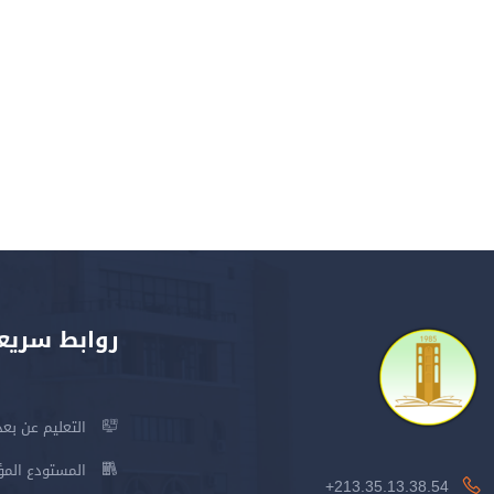
روابط سريع
التعليم عن بعد
المستودع المؤسس
213.35.13.38.54+