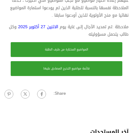
عليهم إعادة اختيار مواضيع مع تجنب المواضيع التي اختيرت ، كذلك
الملاحظة نفسها بالنسبة للطلبة الذين لم يودعوا استمارة المواضيع
نهائيا مع منح الأولوية للذين أودعوا سابقا .
ملاحظة :تم تمديد الآجال إلى غاية يوم
الاثنين 27 أكتوبر 2025
وكل
طالب يتحمل مسؤوليته
المواضيع المختارة من طرف الطلبة
قائمة مواضيع التخرج المصادق عليها
Share:
آخر المستجدات