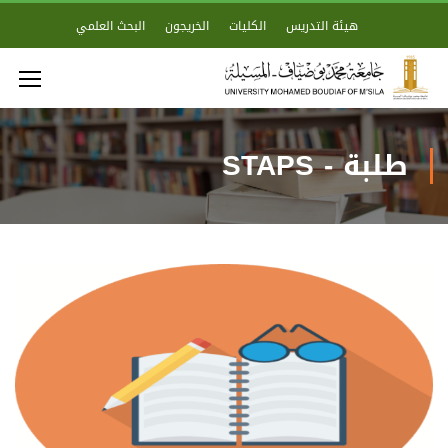
هيئة التدريس
الكليات
الخريجون
البحث العلمي
طلبة - STAPS