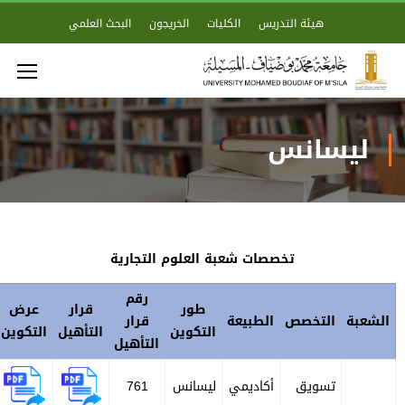
هيئة التدريس
الكليات
الخريجون
البحث العلمي
ليسانس
تخصصات شعبة العلوم التجارية
رقم
طور
قرار
عرض
لشعبة
التخصص
الطبيعة
قرار
التكوين
التأهيل
التكوين
التأهيل
تسويق
أكاديمي
ليسانس
761