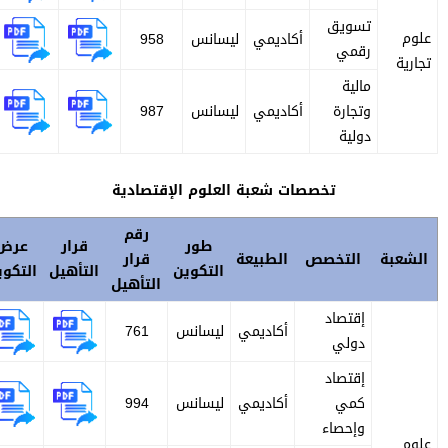
تسويق
لوم
أكاديمي
ليسانس
958
رقمي
جارية
مالية
وتجارة
أكاديمي
ليسانس
987
دولية
تخصصات شعبة العلوم الإقتصادية
رقم
طور
قرار
عرض
لشعبة
التخصص
الطبيعة
قرار
التكوين
التأهيل
التكوين
التأهيل
إقتصاد
أكاديمي
ليسانس
761
دولي
إقتصاد
كمي
أكاديمي
ليسانس
994
وإحصاء
لوم