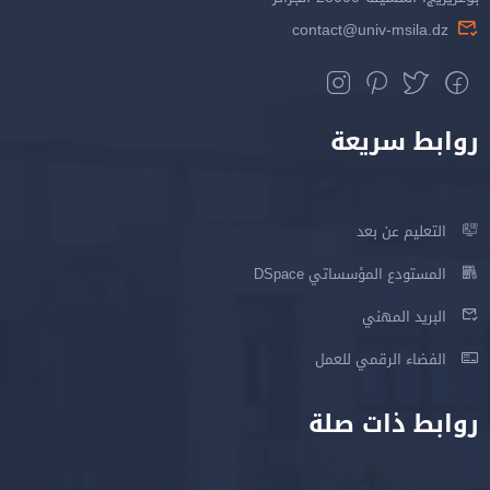
contact
ة
ي DSpace
للعمل
صلة