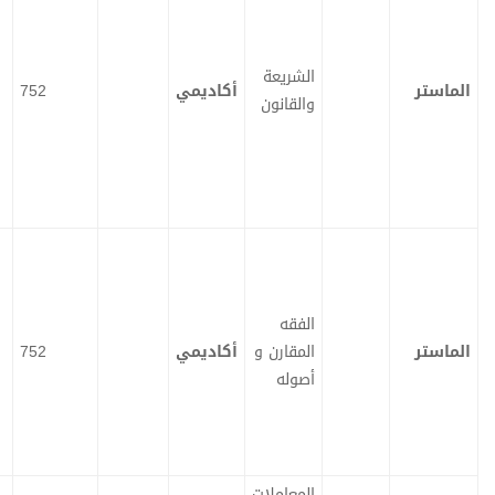
الشريعة
أكاديمي
752
ت
ت
والقانون
ح
ح
م
م
ي
ي
ل
ل
الفقه
المقارن و
أكاديمي
752
ت
ت
ح
ح
م
م
أصوله
ي
ي
ل
ل
المعاملات