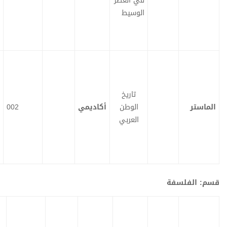
في العصر
ي
ي
ل
ل
الوسيط
تاريخ
الوطن
أكاديمي
002
ت
ت
ح
ح
م
م
العربي
ي
ي
ل
ل
قرار
عرض