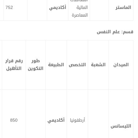
المالية
أكاديمي
752
ت
ت
ح
ح
م
م
المعاصرة
ي
ي
ل
ل
قرار
عرض
التأهيل
التكوين
طور
رقم قرار
عبة
التخصص
الطبيعة
التكوين
التأهيل
أرطفونيا
أكاديمي
850
ت
ت
ح
ح
م
م
ي
ي
ل
ل