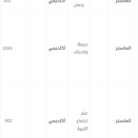
أكاديمي
002
تحميل
ت
وعمل
ح
م
ي
ل
جريمة
أكاديمي
1024
ت
ت
وانحراف
ح
ح
م
م
ي
ي
ل
ل
علم
اجتماع
أكاديمي
002
ت
ت
ح
ح
م
م
التربية
ي
ي
ل
ل