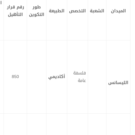
التأهيل
التكوين
طور
رقم قرار
بة
التخصص
الطبيعة
التكوين
التأهيل
فلسفة
أكاديمي
850
ت
ت
عامة
ح
ح
م
م
ي
ي
ل
ل