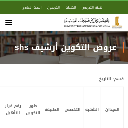
تدريس
الكليات
الخريجون
البحث العلمي
تكوين أرشيف shs
قرار
عرض
التأهيل
التكوين
طور
رقم قرار
بة
التخصص
الطبيعة
التكوين
التأهيل