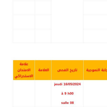
علامة
جابة النموجية
تار
يخ الفحص
العلامة
الامتحان
الاستدراكي
jeudi 16/05/2024
à 9 h00
salle 08