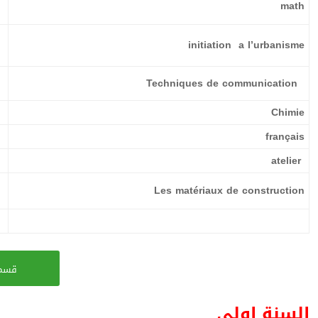
math
initiation a l’urbanisme
Techniques de communication
Chimie
français
atelier
Les matériaux de construction
قسم 
السنة اولى