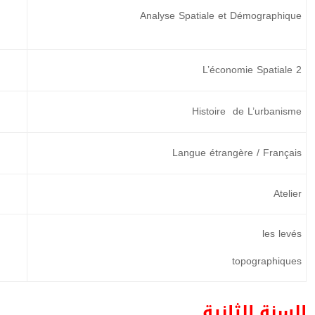
Analyse Spatiale et Démographique
L’économie Spatiale 2
Histoire de L’urbanisme
Langue étrangère / Français
Atelier
les levés
topographiques
السنة الثانية