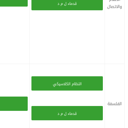
قدماء ل م د
والاتصال
النظام الكلاسيكي
الفلسفة
قدماء ل م د