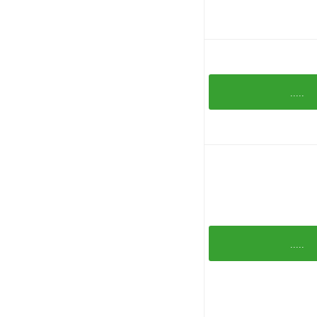
.....
.....