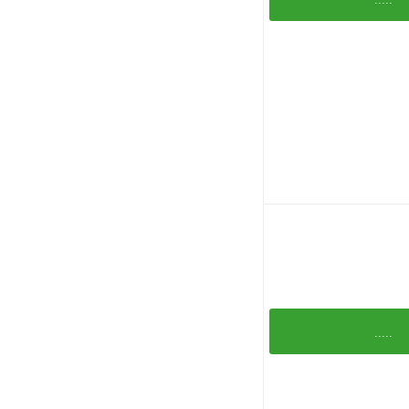
.....