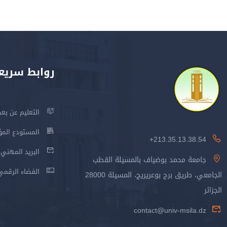
روابط سريع
التعليم عن بعد
المستودع المؤسس
213.35.13.38.54+
البريد المهني
جامعة محمد بوضياف بالمسيلة القطب
الفضاء الرقمي
الجامعي، طريق برج بوعريريج، المسيلة 28000
الجزائر
contact@univ-msila.dz