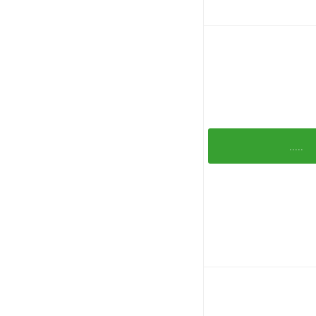
.....