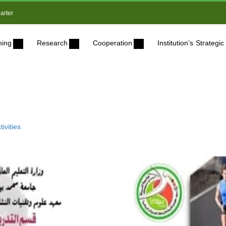
arter
ning
Research
Cooperation
Institution’s Strateg
ivities