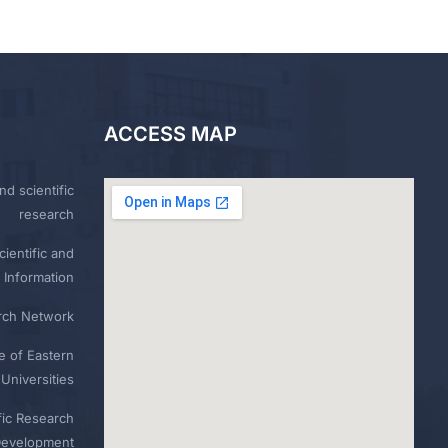
ACCESS MAP
nd scientific
research
ientific and
 Information
rch Network
e of Eastern
Universities
fic Research
Development