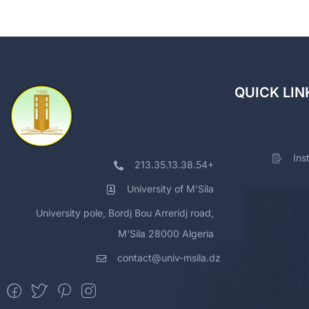
QUICK LIN
Ins
213.35.13.38.54+
University of M'Sila
University pole, Bordj Bou Arreridj road,
M'Sila 28000 Algeria
contact@univ-msila.dz