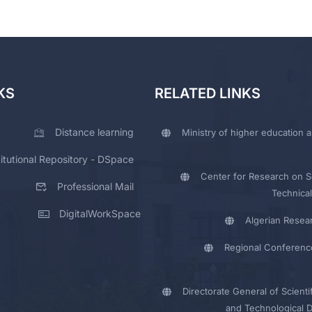
KS
RELATED LINKS
Distance learning
Ministry of higher education a
titutional Repository - DSpace
Center for Research on Sc
Professional Mail
Technical
DigitalWorkSpace
Algerian Resea
Regional Conferenc
Directorate General of Scienti
and Technological 